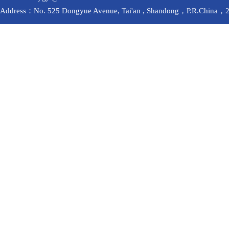
Address：No. 525 Dongyue Avenue, Tai'an , Shandong，P.R.China，