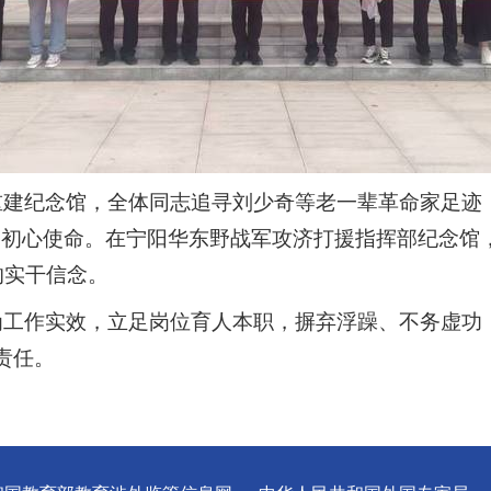
重建纪念馆，全体同志追寻刘少奇等老一辈革命家足迹
的初心使命。在宁阳华东野战军攻济打援指挥部纪念馆
的实干信念。
为工作实效，立足岗位育人本职，摒弃浮躁、不务虚功
责任。