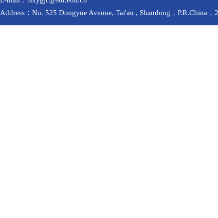
E-mail：tsxygjc@stu.edu.cn
Address：No. 525 Dongyue Avenue, Tai'an , Shandong，P.R.China，